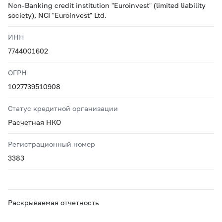
Non-Banking credit institution "Euroinvest" (limited liability
society), NCI "Euroinvest" Ltd.
ИНН
7744001602
ОГРН
1027739510908
Статус кредитной организации
Расчетная НКО
Регистрационный номер
3383
Раскрываемая отчетность