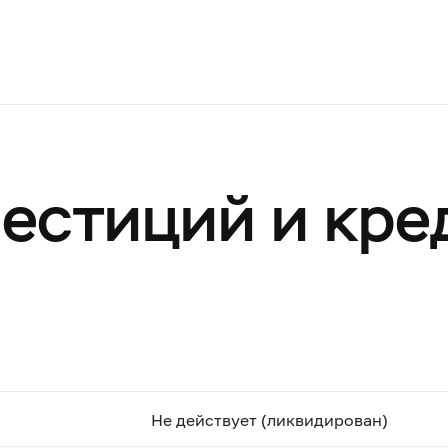
вестиций и кре
Не действует (ликвидирован)