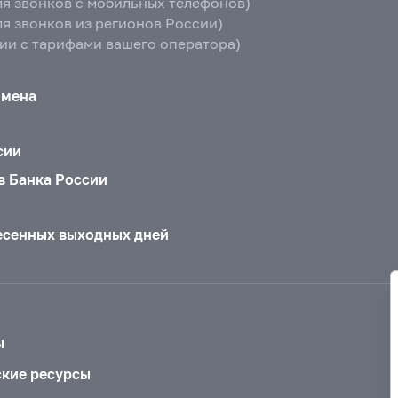
ля звонков с мобильных телефонов)
ля звонков из регионов России)
вии с тарифами вашего оператора)
бмена
сии
в Банка России
есенных выходных дней
ы
ские ресурсы