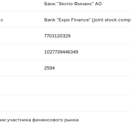
Банк "Экспо Финанс" АО
ке
Bank "Expo Finance" (joint stock com
7703120329
1027739446349
2594
ии участника финансового рынка