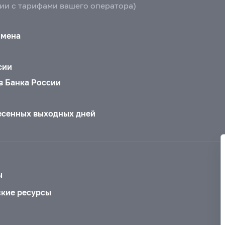
вии с тарифами вашего оператора)
бмена
сии
в Банка России
есенных выходных дней
ы
ские ресурсы