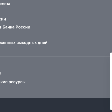
бмена
сии
в Банка России
есенных выходных дней
ы
ские ресурсы