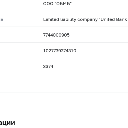
ООО "ОБМБ"
ке
Limited liability company "United Bank
7744000905
1027739374310
3374
ации