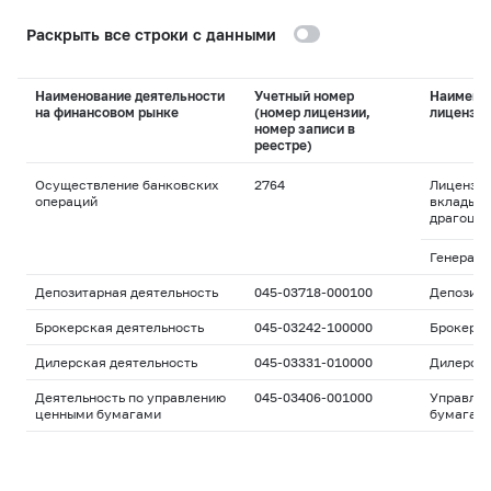
Раскрыть все строки с данными
Наименование деятельности
Учетный номер
Наимено
на финансовом рынке
(номер лицензии,
лицензи
номер записи в
реестре)
Осуществление банковских
2764
Лицензия
операций
вклады и
драгоцен
Генераль
Депозитарная деятельность
045-03718-000100
Депозита
Брокерская деятельность
045-03242-100000
Брокерс
Дилерская деятельность
045-03331-010000
Дилерск
Деятельность по управлению
045-03406-001000
Управле
ценными бумагами
бумагам