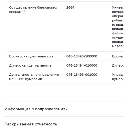
Осуществление банковских
2664
Универса
операций
осуществ
операций
рублях и
(с право
вклады д
физическ
осуществ
операций
металла
Брокерская деятельность
045-13493-100000
Брокерс
Дилерская деятельность
045-13494-010000
Дилерск
Деятельность по управлению
045-13496-001000
Управле
ценными бумагами
бумагам
Информация о подразделениях
Раскрываемая отчетность