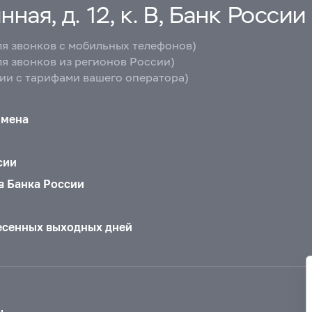
ная, д. 12, к. В, Банк России
ля звонков с мобильных телефонов)
ля звонков из регионов России)
вии с тарифами вашего оператора)
бмена
сии
в Банка России
есенных выходных дней
ы