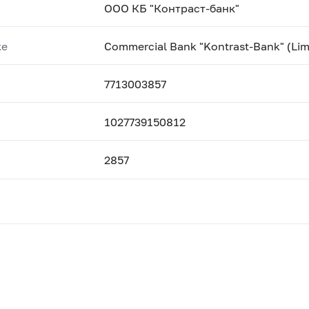
ООО КБ "Контраст-банк"
ке
Commercial Bank "Kontrast-Bank" (Lim
7713003857
1027739150812
2857