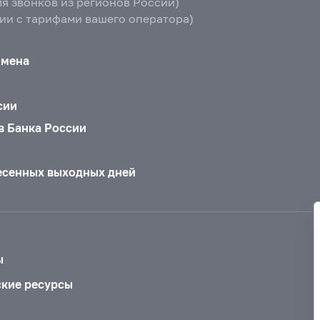
ля звонков из регионов России)
вии с тарифами вашего оператора)
бмена
сии
в Банка России
есенных выходных дней
ы
ские ресурсы