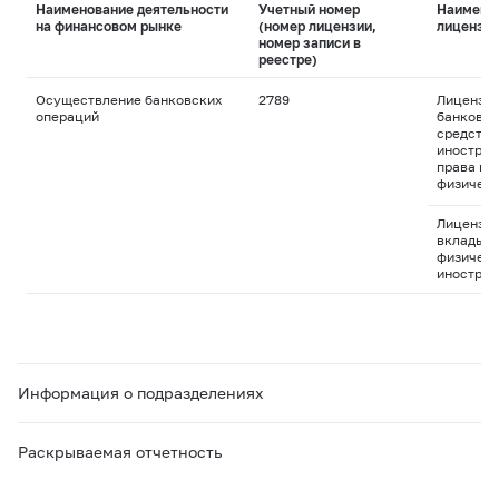
Наименование деятельности
Учетный номер
Наимено
на финансовом рынке
(номер лицензии,
лицензи
номер записи в
реестре)
Осуществление банковских
2789
Лицензия
операций
банковск
средства
иностран
права пр
физическ
Лицензия
вклады д
физическ
иностран
Информация о подразделениях
Раскрываемая отчетность