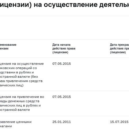
ицензии) на осуществление деятель
именование
Дата начала
Дата прекра
ензии
действия права
действия пр
(лицензии)
(лицензии)
цензия на осуществление
07.05.2015
нковских операций со
едствами в рублях и
остранной валюте (без
ава привлечения средств
зических лиц)
цензия на привлечение во
07.05.2015
лады денежных средств
зических лиц в рублях и
остранной валюте
равление ценными
25.01.2011
15.07.2015
магами