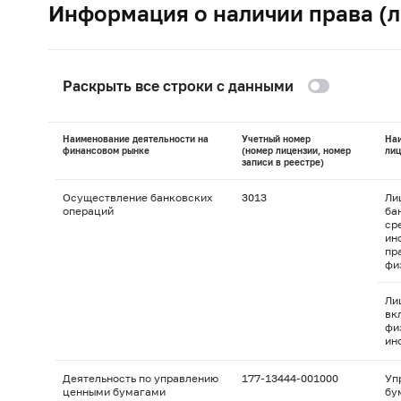
Информация о наличии права (л
Раскрыть все строки с данными
Наименование деятельности на
Учетный номер
На
финансовом рынке
(номер лицензии, номер
лиц
записи в реестре)
Осуществление банковских
3013
Ли
операций
ба
ср
ин
пр
фи
Ли
вк
фи
ин
Деятельность по управлению
177-13444-001000
Уп
ценными бумагами
бу