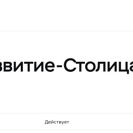
звитие-Столиц
Действует