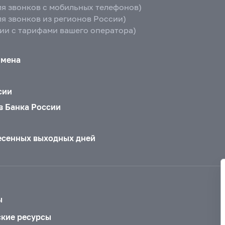
ля звонков с мобильных телефонов)
ля звонков из регионов России)
вии с тарифами вашего оператора)
бмена
сии
в Банка России
есенных выходных дней
ы
ские ресурсы