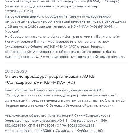
банку «Солидарность» АО КБ «Солидарность» (№ 554, г. Самара)
(основной государственный регистрационный номер
1026300001848).
На основании данного сообщения в Книгу государственной
регистрации кредитных организаций внесена запись о прекращении
с 28 августа 2020 года деятельности КБ «МИА» (АО) (№ 3344, г.
Москва).
На базе дополнительного офиса «Центр ипотеки на Бауманской»
Коммерческого Банка «Московское ипотечное агентство»
(Акционерное Общество) КБ «МИА» (АО) открыт филиал
«Центральный» Акционерного общества коммерческого банка
«Солидарность» АО КБ «Солидарность» (порядковый номер 554/14).
16.06.2020
О начале процедуры реорганизации АО КБ
«Солидарность» и КБ «МИА» (АО)
Банк России сообщает о получении уведомления АО КБ
«Солидарность» о начале процедуры реорганизации кредитных
организаций, представленного в соответствии с частью 5 статьи 23
Федерального закона «О банках и банковской деятельности»:
Акционерное общество коммерческий банк «Солидарность»
(сокращенное наименование АО КБ «Солидарность»; ИНН
6316028910; КПП 631701001; ОГРН 1026300001848;
местонахождение: 443099, г.Самара, ул.Куйбышева,90;