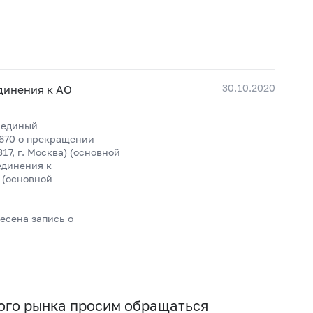
30.10.2020
динения к АО
 единый
4670 о прекращении
7, г. Москва) (основной
единения к
 (основной
есена запись о
вого рынка просим обращаться