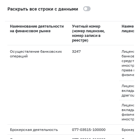
Раскрыть все строки с данными
Наименование деятельности
Учетный номер
Наимено
на финансовом рынке
(номер лицензии,
лицензи
номер записи в
реестре)
Осуществление банковских
3247
Лицензия
операций
банковск
средства
иностран
права пр
физическ
Лицензия
вклады и
драгоцен
Лицензия
вклады д
физическ
иностран
Брокерская деятельность
077-03515-100000
Брокерс