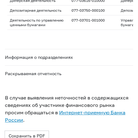
Дилерская деятельность
077-03616-010000
Дилерск
Депозитарная деятельность
077-03750-000100
Депозита
Деятельность по управлению
077-03701-001000
Управле
ценными бумагами
бумагам
Информация о подразделениях
Раскрываемая отчетность
В случае выявления неточностей в содержащихся
сведениях об участнике финансового рынка
просим обращаться в
Интернет-приемную Банка
России
.
Сохранить в PDF