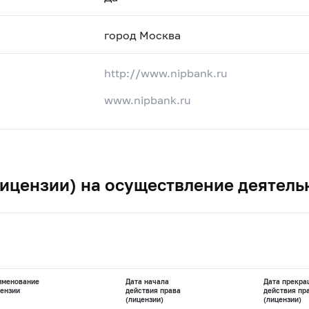
город Москва
http://www.nipbank.ru
www.nipbank.ru
ицензии) на осуществление деятель
именование
Дата начала
Дата прекра
ензии
действия права
действия пр
(лицензии)
(лицензии)