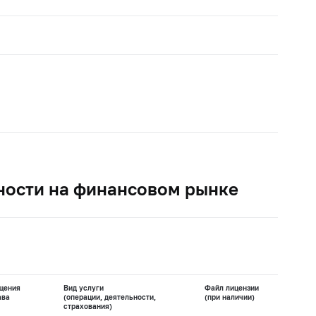
ности на финансовом рынке
щения
Вид услуги
Файл лицензии
ава
(операции, деятельности,
(при наличии)
страхования)