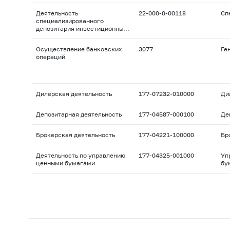
Деятельность
22-000-0-00118
Сп
специализированного
депозитария инвестиционных
фондов, паевых
инвестиционных фондов и
Осуществление банковских
3077
Ге
негосударственных
операций
пенсионных фондов
Дилерская деятельность
177-07232-010000
Ди
Депозитарная деятельность
177-04587-000100
Де
Брокерская деятельность
177-04221-100000
Бр
Деятельность по управлению
177-04325-001000
Уп
ценными бумагами
бу