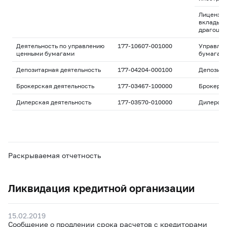
Лицензия
вклады и
драгоцен
Деятельность по управлению
177-10607-001000
Управле
ценными бумагами
бумагам
Депозитарная деятельность
177-04204-000100
Депозита
Брокерская деятельность
177-03467-100000
Брокерс
Дилерская деятельность
177-03570-010000
Дилерск
Раскрываемая отчетность
Ликвидация кредитной организации
15.02.2019
Сообщение о продлении срока расчетов с кредиторами