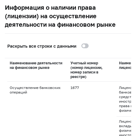
Информация о наличии права
(лицензии) на осуществление
деятельности на финансовом рынке
Раскрыть все строки с данными
Наименование деятельности
Учетный номер
Наимено
на финансовом рынке
(номер лицензии,
лицензи
номер записи в
реестре)
Осуществление банковских
1677
Лицензия
операций
банковск
средства
иностран
права пр
физическ
Лицензия
вклады д
физическ
иностран