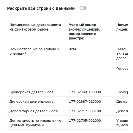
Раскрыть все строки с данными
Наименование деятельности
Учетный номер
Наимено
на финансовом рынке
(номер лицензии,
лицензи
номер записи в
реестре)
Осуществление банковских
3266
Лицензия
операций
вклады и
драгоцен
Генераль
Брокерская деятельность
177-02663-100000
Брокерс
Дилерская деятельность
177-02687-010000
Дилерск
Депозитарная деятельность
177-02717-000100
Депозита
Деятельность по управлению
177-02705-001000
Управле
ценными бумагами
бумагам