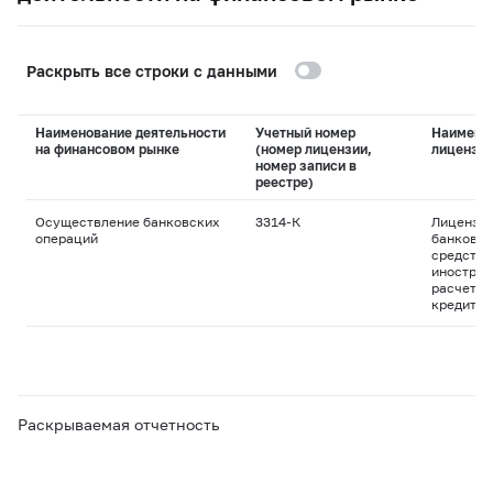
Раскрыть все строки с данными
Наименование деятельности
Учетный номер
Наимено
на финансовом рынке
(номер лицензии,
лицензи
номер записи в
реестре)
Осуществление банковских
3314-К
Лицензия
операций
банковск
средства
иностран
расчетны
кредитны
Раскрываемая отчетность