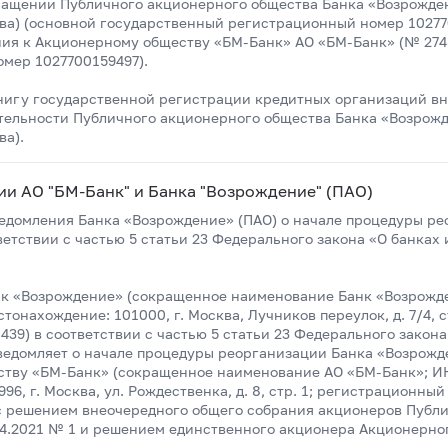
кращении Публичного акционерного общества Банка «Возрожде
ква) (основной государственный регистрационный номер 10277
ия к Акционерному обществу «БМ-Банк» АО «БМ-Банк» (№ 2748,
мер 1027700159497).
нигу государственной регистрации кредитных организаций вн
ятельности Публичного акционерного общества Банка «Возрож
ва).
ии АО "БМ-Банк" и Банка "Возрождение" (ПАО)
ведомления Банка «Возрождение» (ПАО) о начале процедуры р
етствии с частью 5 статьи 23 Федерального закона «О банках 
к «Возрождение» (сокращенное наименование Банк «Возрожд
онахождение: 101000, г. Москва, Лучников переулок, д. 7/4, 
39) в соответствии с частью 5 статьи 23 Федерального закона 
ведомляет о начале процедуры реорганизации Банка «Возрожд
ству «БМ-Банк» (сокращенное наименование АО «БМ-Банк»; И
96, г. Москва, ул. Рождественка, д. 8, стр. 1; регистрационны
 с решением внеочередного общего собрания акционеров Публ
04.2021 № 1 и решением единственного акционера Акционерно