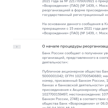
2021 года за № 2217705003921 о пре
«Возрождение» (ПАО) (№ 1439, г. Мос
реорганизацией в форме присоединен
государственный регистрационный но
На основании данного сообщения в К
прекращении с 15 июня 2021 года де
«Возрождение» (ПАО) (№ 1439, г. Моск
О начале процедуры реорганизац
Банк России сообщает о получении у
организаций, представленного в соотв
деятельности»:
Публичное акционерное общество Бан
5000001042; ОГРН 1027700540680; мест
номер, присвоенный Банком России, 14
банках и банковской деятельности» у
присоединения к Акционерному обще
1027700159497; местонахождение: 1079
Банком России, 2748) в соответствии
общества Банк «Возрождение» от 06.
от 06.04.2021 № 19.