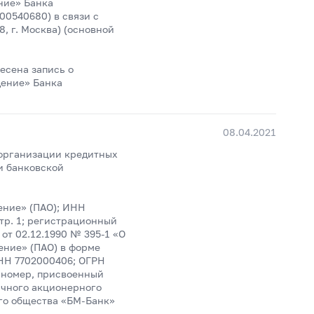
ние» Банка
00540680) в связи с
 г. Москва) (основной
есена запись о
дение» Банка
08.04.2021
еорганизации кредитных
и банковской
ение» (ПАО); ИНН
стр. 1; регистрационный
от 02.12.1990 № 395-1 «О
ение» (ПАО) в форме
НН 7702000406; ОГРН
й номер, присвоенный
ичного акционерного
го общества «БМ-Банк»