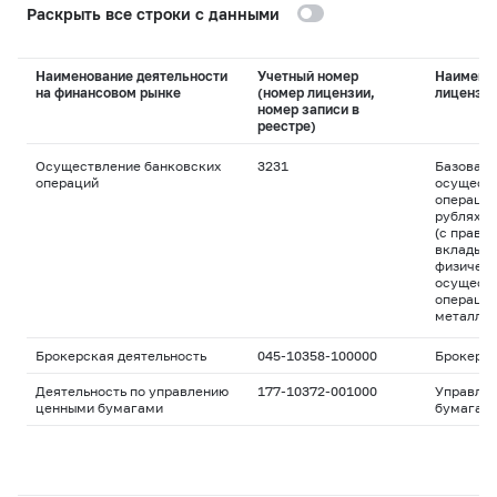
Раскрыть все строки с данными
Наименование деятельности
Учетный номер
Наимено
на финансовом рынке
(номер лицензии,
лицензи
номер записи в
реестре)
Осуществление банковских
3231
Базовая 
операций
осуществ
операций
рублях и
(с право
вклады д
физическ
осуществ
операций
металла
Брокерская деятельность
045-10358-100000
Брокерс
Деятельность по управлению
177-10372-001000
Управле
ценными бумагами
бумагам