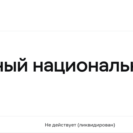
ый националь
Не действует (ликвидирован)