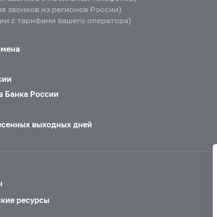
ля звонков из регионов России)
вии с тарифами вашего оператора)
бмена
сии
в Банка России
есенных выходных дней
ы
ские ресурсы