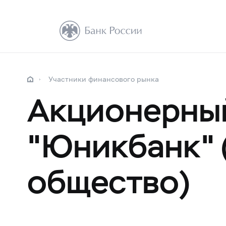
Участники финансового рынка
Акционерный
"Юникбанк" 
общество)