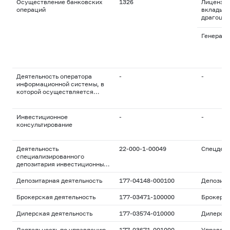
Осуществление банковских
1326
Лицензия
операций
вклады и
драгоцен
Генераль
Деятельность оператора
-
-
информационной системы, в
которой осуществляется
выпуск цифровых финансовых
активов
Инвестиционное
-
-
консультирование
Деятельность
22-000-1-00049
Спецдепо
специализированного
депозитария инвестиционных
фондов, паевых
инвестиционных фондов и
Депозитарная деятельность
177-04148-000100
Депозита
негосударственных
пенсионных фондов
Брокерская деятельность
177-03471-100000
Брокерс
Дилерская деятельность
177-03574-010000
Дилерск
Деятельность по управлению
177-03671-001000
Управле