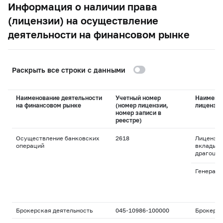
Информация о наличии права
(лицензии) на осуществление
деятельности на финансовом рынке
Раскрыть все строки с данными
Наименование деятельности
Учетный номер
Наимено
на финансовом рынке
(номер лицензии,
лицензи
номер записи в
реестре)
Осуществление банковских
2618
Лицензия
операций
вклады и
драгоцен
Генераль
Брокерская деятельность
045-10986-100000
Брокерс