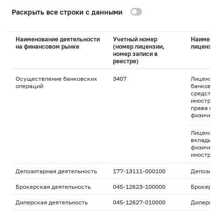
Раскрыть все строки с данными
Наименование деятельности
Учетный номер
Наимено
на финансовом рынке
(номер лицензии,
лицензи
номер записи в
реестре)
Осуществление банковских
3407
Лицензия
операций
банковск
средства
иностран
права пр
физическ
Лицензия
вклады д
физическ
иностран
Депозитарная деятельность
177-13111-000100
Депозита
Брокерская деятельность
045-12623-100000
Брокерс
Дилерская деятельность
045-12627-010000
Дилерск