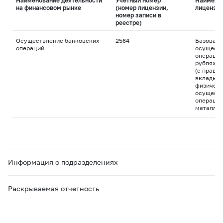
Наименование деятельности
Учетный номер
Наимено
на финансовом рынке
(номер лицензии,
лицензи
номер записи в
реестре)
Осуществление банковских
2564
Базовая 
операций
осуществ
операций
рублях и
(с право
вклады д
физическ
осуществ
операций
металла
Информация о подразделениях
Раскрываемая отчетность