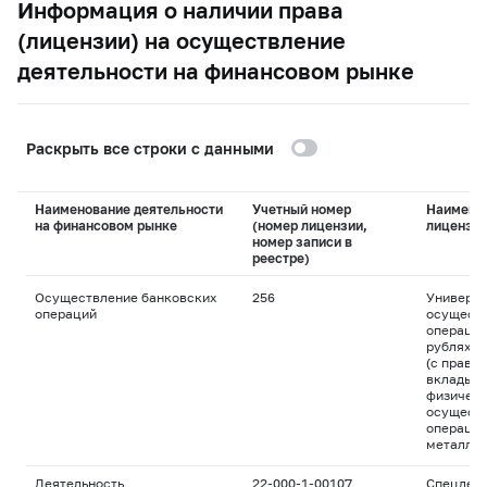
Информация о наличии права
(лицензии) на осуществление
деятельности на финансовом рынке
Раскрыть все строки с данными
Наименование деятельности
Учетный номер
Наимено
на финансовом рынке
(номер лицензии,
лицензи
номер записи в
реестре)
Осуществление банковских
256
Универса
операций
осуществ
операций
рублях и
(с право
вклады д
физическ
осуществ
операций
металла
Деятельность
22-000-1-00107
Спецдепо