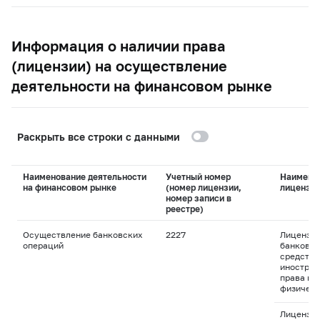
Информация о наличии права
(лицензии) на осуществление
деятельности на финансовом рынке
Раскрыть все строки с данными
Наименование деятельности
Учетный номер
Наимено
на финансовом рынке
(номер лицензии,
лицензи
номер записи в
реестре)
Осуществление банковских
2227
Лицензия
операций
банковск
средства
иностран
права пр
физическ
Лицензия