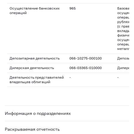
Осуществление банковских
965
Базовая 
операций
осуществ
операций
рублях и
(с право
вклады д
физическ
осуществ
операций
металла
Депозитарная деятельность
066-10275-000100
Депозита
Дилерская деятельность
066-03365-010000
Дилерск
Деятельность представителей
-
-
владельцев облигаций
Информация о подразделениях
Раскрываемая отчетность