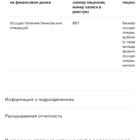
на финансовом рынке
(номер лицензии,
лицензи
номер записи в
реестре)
Осуществление банковских
857
Базовая 
операций
осуществ
операций
рублях и
(с право
вклады д
физическ
осуществ
операций
металла
Информация о подразделениях
Раскрываемая отчетность