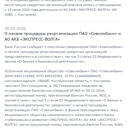
регистрации кредитных организаций внесена запись о прекращении
с 15 июня 2020 года деятельности АО АКБ «ЭКСПРЕСС-ВОЛГА» (№
3085, г. Кострома).
26.03.2020
О начале процедуры реорганизации ПАО «Совкомбанк» и
АО АКБ «ЭКСПРЕСС-ВОЛГА»
Банк России сообщает о получении уведомления ПАО «Совкомбанк»
о начале процедуры реорганизации кредитных организаций,
представленного в соответствии с частью 5 статьи 23 Федерального
закона «О банках и банковской деятельности»:
Публичное акционерное общество «Совкомбанк» ПАО «Совкомбанк»
(ИНН 4401116480, КПП 440101001, ОГРН 1144400000425,
местонахождение: 156000, Костромская область, г. Кострома,
проспект Текстильщиков, д. 46, Генеральная лицензия на
осуществление банковских операций № 963 от 05.12.2014;
регистрационный номер, присвоенный Банком России, 963), в
соответствии с частью 5 статьи 23 Федерального закона «О банках и
банковской деятельности» уведомляет о начале процедуры
реорганизации ПАО «Совкомбанк» в форме присоединения к нему
Акционерного общества коммерческого межотраслевого банка
стабилизации и развития «ЭКСПРЕСС-ВОЛГА» АО АКБ «ЭКСПРЕСС-
ВОЛГА», регистрационный номер, присвоенный Банком России, 3085;