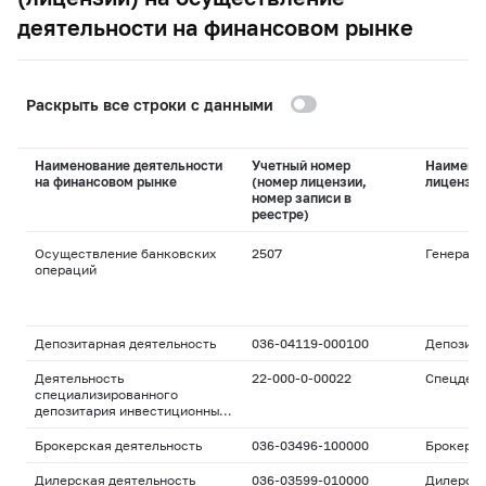
деятельности на финансовом рынке
Раскрыть все строки с данными
Наименование деятельности
Учетный номер
Наимено
на финансовом рынке
(номер лицензии,
лицензи
номер записи в
реестре)
Осуществление банковских
2507
Генераль
операций
Депозитарная деятельность
036-04119-000100
Депозита
Деятельность
22-000-0-00022
Спецдепо
специализированного
депозитария инвестиционных
фондов, паевых
инвестиционных фондов и
Брокерская деятельность
036-03496-100000
Брокерс
негосударственных
пенсионных фондов
Дилерская деятельность
036-03599-010000
Дилерск