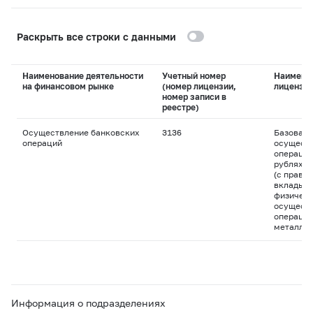
Раскрыть все строки с данными
Наименование деятельности
Учетный номер
Наимено
на финансовом рынке
(номер лицензии,
лицензи
номер записи в
реестре)
Осуществление банковских
3136
Базовая 
операций
осуществ
операций
рублях и
(с право
вклады д
физическ
осуществ
операций
металла
Информация о подразделениях