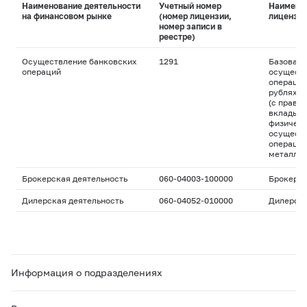
Наименование деятельности
Учетный номер
Наимено
на финансовом рынке
(номер лицензии,
лицензи
номер записи в
реестре)
Осуществление банковских
1291
Базовая 
операций
осуществ
операций
рублях и
(с право
вклады д
физическ
осуществ
операций
металла
Брокерская деятельность
060-04003-100000
Брокерс
Дилерская деятельность
060-04052-010000
Дилерск
Информация о подразделениях