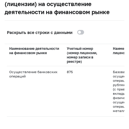
(лицензии) на осуществление
деятельности на финансовом рынке
Раскрыть все строки с данными
Наименование деятельности
Учетный номер
Наимено
на финансовом рынке
(номер лицензии,
лицензи
номер записи в
реестре)
Осуществление банковских
875
Базовая 
операций
осуществ
операций
рублях и
(с право
вклады д
физическ
осуществ
операций
металла