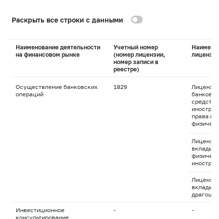
Раскрыть все строки с данными
Наименование деятельности
Учетный номер
Наимено
на финансовом рынке
(номер лицензии,
лицензи
номер записи в
реестре)
Осуществление банковских
1829
Лицензия
операций
банковск
средства
иностран
права пр
физическ
Лицензия
вклады д
физическ
иностран
Лицензия
вклады и
драгоцен
Инвестиционное
-
-
консультирование