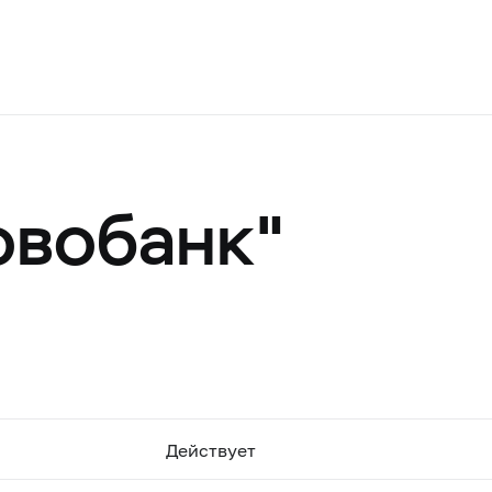
овобанк"
Действует