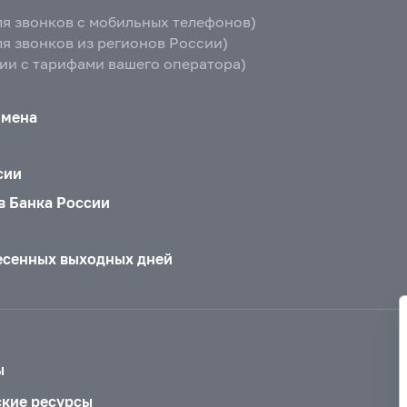
ля звонков с мобильных телефонов)
ля звонков из регионов России)
вии с тарифами вашего оператора)
бмена
сии
в Банка России
есенных выходных дней
ы
ские ресурсы