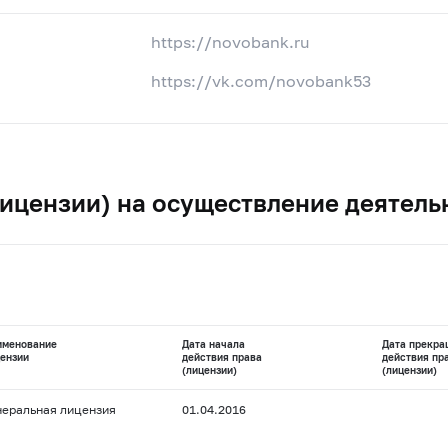
https://novobank.ru
https://vk.com/novobank53
ицензии) на осуществление деятель
именование
Дата начала
Дата прекра
ензии
действия права
действия пр
(лицензии)
(лицензии)
неральная лицензия
01.04.2016