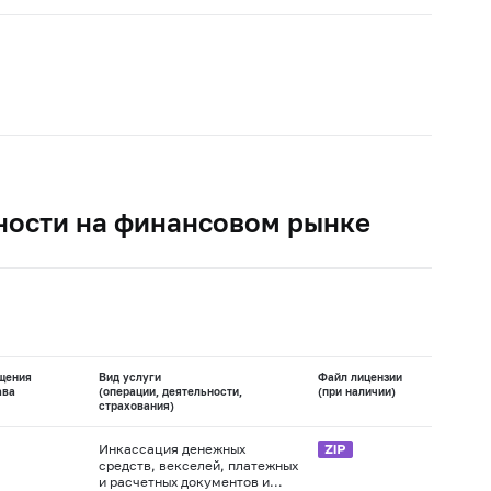
ности на финансовом рынке
щения
Вид услуги
Файл лицензии
ава
(операции, деятельности,
(при наличии)
страхования)
Инкассация денежных
средств, векселей, платежных
и расчетных документов и