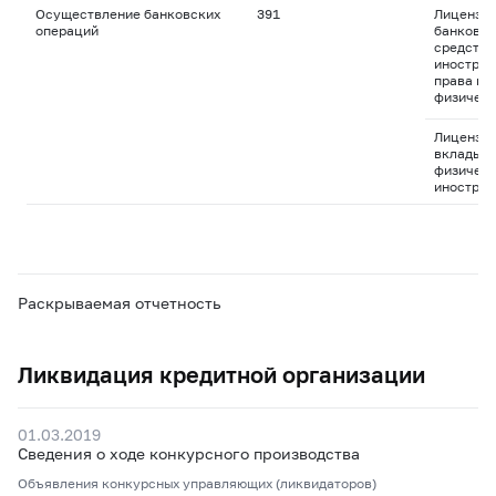
Осуществление банковских
391
Лицензия
операций
банковск
средства
иностран
права пр
физическ
Лицензия
вклады д
физическ
иностран
Раскрываемая отчетность
Ликвидация кредитной организации
01.03.2019
Сведения о ходе конкурсного производства
Объявления конкурсных управляющих (ликвидаторов)