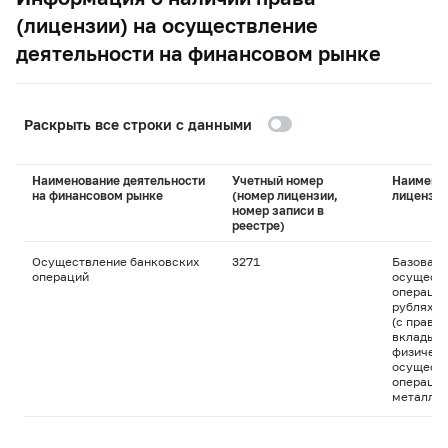
(лицензии) на осуществление
деятельности на финансовом рынке
Раскрыть все строки с данными
Наименование деятельности
Учетный номер
Наимено
на финансовом рынке
(номер лицензии,
лицензи
номер записи в
реестре)
Осуществление банковских
3271
Базовая 
операций
осуществ
операций
рублях и
(с право
вклады д
физическ
осуществ
операций
металла