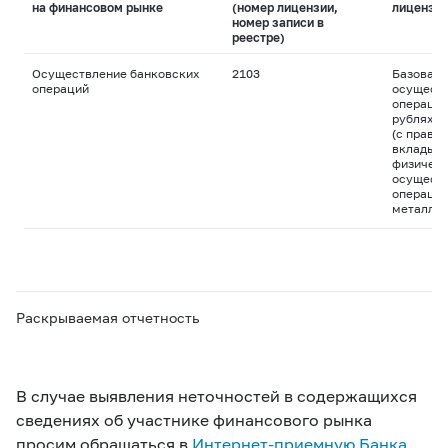
на финансовом рынке
(номер лицензии,
лицензи
номер записи в
реестре)
Осуществление банковских
2103
Базовая 
операций
осуществ
операций
рублях и
(с право
вклады д
физическ
осуществ
операций
металла
Раскрываемая отчетность
В случае выявления неточностей в содержащихся
сведениях об участнике финансового рынка
просим обращаться в
Интернет-приемную Банка