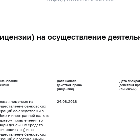
ицензии) на осуществление деятель
именование
Дата начала
Дата прекра
ензии
действия права
действия пр
(лицензии)
(лицензии)
зовая лицензия на
24.08.2018
уществление банковских
ераций со средствами в
блях и иностранной валюте
 правом привлечения во
лады денежных средств
зических лиц) и на
уществление банковских
ераций с драгоценными