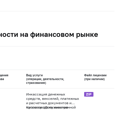
ности на финансовом рынке
щения
Вид услуги
Файл лицензии
ава
(операции, деятельности,
(при наличии)
страхования)
Инкассация денежных
средств, векселей, платежных
и расчетных документов и
кассовое обслуживание
Купля-продажа иностранной
физических и юридических
валюты в наличной и
лиц
безналичной формах
Осуществление переводов
денежных средств без
открытия банковских счетов,