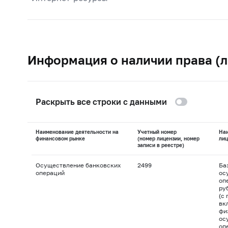
Информация о наличии права (л
Раскрыть все строки с данными
Наименование деятельности на
Учетный номер
На
финансовом рынке
(номер лицензии, номер
лиц
записи в реестре)
Осуществление банковских
2499
Ба
операций
ос
оп
ру
(с
вк
фи
ос
оп