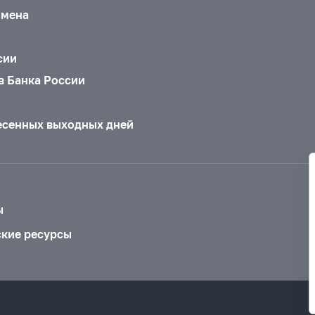
бмена
сии
в Банка России
есенных выходных дней
ы
ские ресурсы