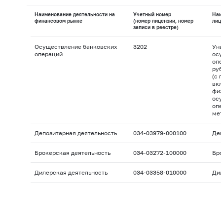
Наименование деятельности на
Учетный номер
На
финансовом рынке
(номер лицензии, номер
лиц
записи в реестре)
Осуществление банковских
3202
Ун
операций
ос
оп
ру
(с
вк
фи
ос
оп
ме
Депозитарная деятельность
034-03979-000100
Де
Брокерская деятельность
034-03272-100000
Бр
Дилерская деятельность
034-03358-010000
Ди