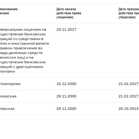
именование
Дата начала
Дата прекра
ензии
действия права
действия пр
(лицензии)
(лицензии)
иверсальная лицензия на
23.11.2017
уществление банковских
ераций со средствами в
блях и иностранной валюте
 правом привлечения во
лады денежных средств
зических лиц) и на
уществление банковских
ераций с драгоценными
таллами
позитарная
15.12.2000
21.02.2017
окерская
29.11.2000
21.02.2017
лерская
29.11.2000
20.10.2013