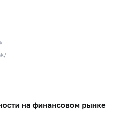
k
nk/
u
ности на финансовом рынке