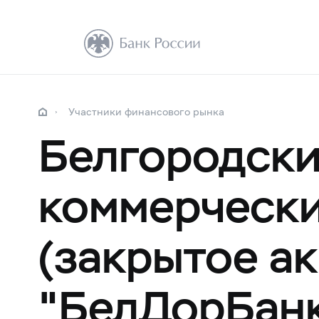
Участники финансового рынка
Белгородск
коммерческ
(закрытое а
"БелДорБан