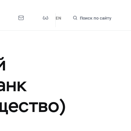
EN
Поиск по сайту
й
анк
щество)