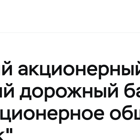
ий акционерны
ий дорожный б
кционерное об
к"