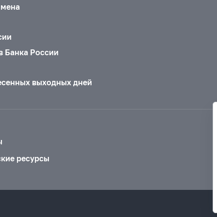
бмена
сии
в Банка России
есенных выходных дней
ы
ские ресурсы