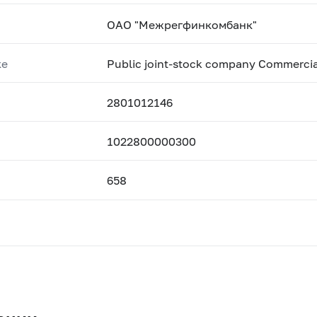
ОАО "Межрегфинкомбанк"
ке
Public joint-stock company Commercial
2801012146
1022800000300
658