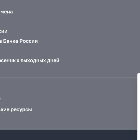
бмена
сии
в Банка России
есенных выходных дней
ы
ские ресурсы