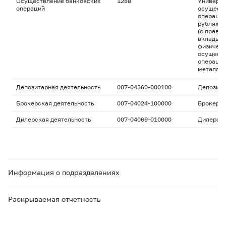
Осуществление банковских
1288
Универса
операций
осуществ
операций
рублях и
(с право
вклады д
физическ
осуществ
операций
металла
Депозитарная деятельность
007-04360-000100
Депозита
Брокерская деятельность
007-04024-100000
Брокерс
Дилерская деятельность
007-04069-010000
Дилерск
Информация о подразделениях
Раскрываемая отчетность