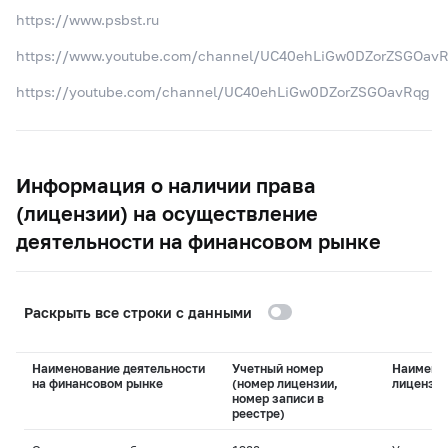
https://www.psbst.ru
https://www.youtube.com/channel/UC40ehLiGw0DZorZSGOav
https://youtube.com/channel/UC40ehLiGw0DZorZSGOavRqg
Информация о наличии права
(лицензии) на осуществление
деятельности на финансовом рынке
Раскрыть все строки с данными
Наименование деятельности
Учетный номер
Наимено
на финансовом рынке
(номер лицензии,
лицензи
номер записи в
реестре)