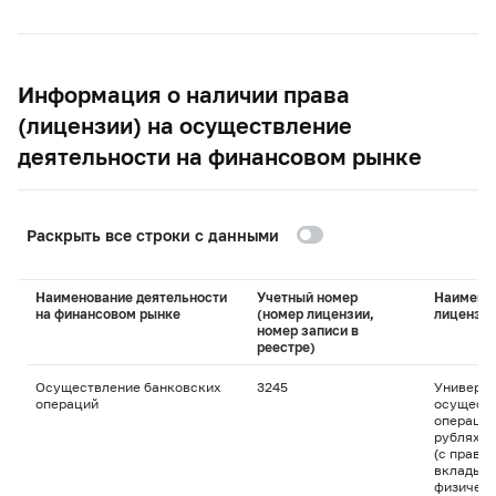
Информация о наличии права
(лицензии) на осуществление
деятельности на финансовом рынке
Раскрыть все строки с данными
Наименование деятельности
Учетный номер
Наимено
на финансовом рынке
(номер лицензии,
лицензи
номер записи в
реестре)
Осуществление банковских
3245
Универса
операций
осуществ
операций
рублях и
(с право
вклады д
физическ