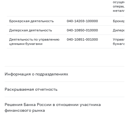
осуществ
операций
металла
Брокерская деятельность
040-14203-100000
Брокерс
Дилерская деятельность
040-10850-010000
Дилерск
Деятельность по управлению
040-10851-001000
Управле
ценными бумагами
бумагам
Информация о подразделениях
Раскрываемая отчетность
Решения Банка России в отношении участника
финансового рынка