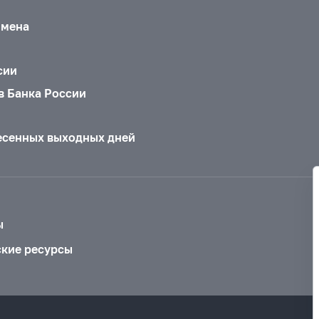
бмена
сии
в Банка России
есенных выходных дней
ы
ские ресурсы