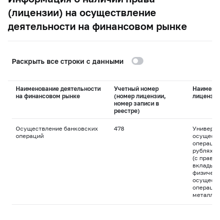
(лицензии) на осуществление
деятельности на финансовом рынке
Раскрыть все строки с данными
Наименование деятельности
Учетный номер
Наимено
на финансовом рынке
(номер лицензии,
лицензи
номер записи в
реестре)
Осуществление банковских
478
Универса
операций
осуществ
операций
рублях и
(с право
вклады д
физическ
осуществ
операций
металла