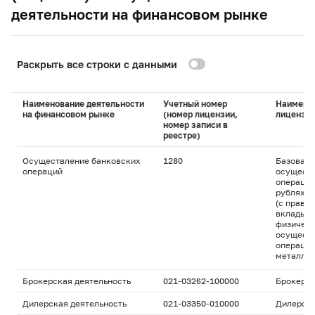
деятельности на финансовом рынке
Раскрыть все строки с данными
Наименование деятельности
Учетный номер
Наимено
на финансовом рынке
(номер лицензии,
лицензи
номер записи в
реестре)
Осуществление банковских
1280
Базовая 
операций
осуществ
операций
рублях и
(с право
вклады д
физическ
осуществ
операций
металла
Брокерская деятельность
021-03262-100000
Брокерс
Дилерская деятельность
021-03350-010000
Дилерск